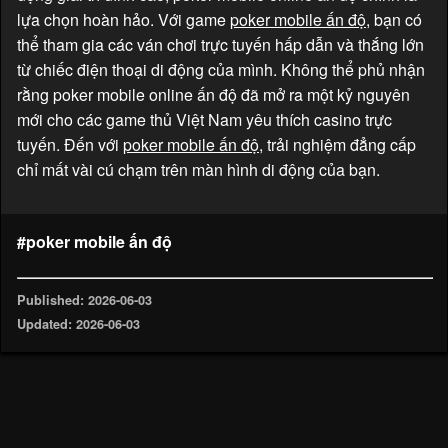
lựa chọn hoàn hảo. Với game
poker mobile ấn độ
, bạn có
thể tham gia các ván chơi trực tuyến hấp dẫn và thắng lớn
từ chiếc điện thoại di động của mình. Không thể phủ nhận
rằng poker mobile online ấn độ đã mở ra một kỷ nguyên
mới cho các game thủ Việt Nam yêu thích casino trực
tuyến. Đến với
poker mobile ấn độ
, trải nghiệm đẳng cấp
chỉ mất vài cú chạm trên màn hình di động của bạn.
#poker mobile ấn độ
Published: 2026-06-03
Updated: 2026-06-03