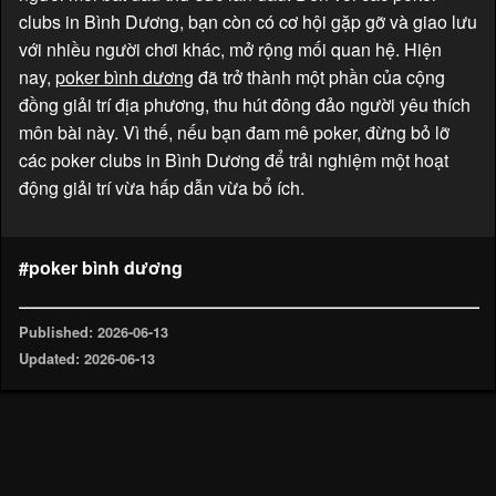
clubs in Bình Dương, bạn còn có cơ hội gặp gỡ và giao lưu
với nhiều người chơi khác, mở rộng mối quan hệ. Hiện
nay,
poker bình dương
đã trở thành một phần của cộng
đồng giải trí địa phương, thu hút đông đảo người yêu thích
môn bài này. Vì thế, nếu bạn đam mê poker, đừng bỏ lỡ
các poker clubs in Bình Dương để trải nghiệm một hoạt
động giải trí vừa hấp dẫn vừa bổ ích.
#poker bình dương
Published: 2026-06-13
Updated: 2026-06-13