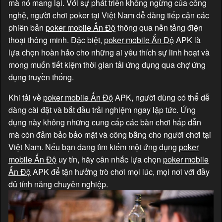
mà nó mang lại. Với sự phát triển không ngừng của công
nghệ, người chơi poker tại Việt Nam dễ dàng tiếp cận các
phiên bản
poker mobile Ấn Độ
thông qua nền tảng điện
thoại thông minh. Đặc biệt,
poker mobile Ấn Độ
APK là
lựa chọn hoàn hảo cho những ai yêu thích sự linh hoạt và
mong muốn tiết kiệm thời gian tải ứng dụng qua chợ ứng
dụng truyền thống.
Khi tải về
poker mobile Ấn Độ
APK, người dùng có thể dễ
dàng cài đặt và bắt đầu trải nghiệm ngay lập tức. Ứng
dụng này không những cung cấp các bàn chơi hấp dẫn
mà còn đảm bảo bảo mật và công bằng cho người chơi tại
Việt Nam. Nếu bạn đang tìm kiếm một ứng dụng
poker
mobile Ấn Độ
uy tín, hãy cân nhắc lựa chọn
poker mobile
Ấn Độ
APK để tận hưởng trò chơi mọi lúc, mọi nơi với đầy
đủ tính năng chuyên nghiệp.