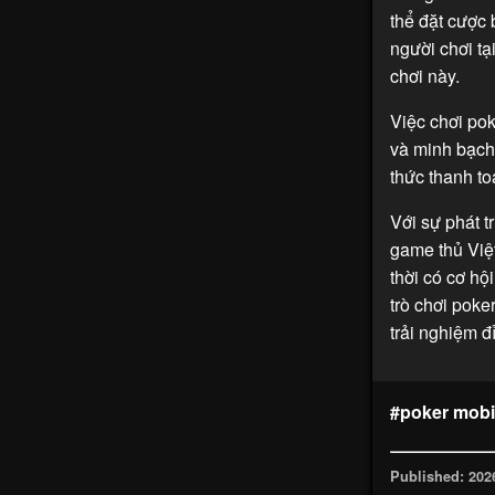
thể đặt cược 
người chơi t
chơi này.
Việc chơi pok
và minh bạch 
thức thanh to
Với sự phát t
game thủ Việt
thời có cơ hộ
trò chơi poke
trải nghiệm đ
#poker mobi
Published: 202