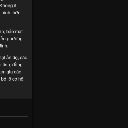
 Không ít
 hình thức
àn, bảo mật
nhiều phương
định.
hật ấn độ, các
h tính, đồng
ham gia các
bỏ lỡ cơ hội