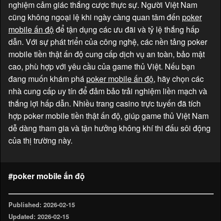
nghiệm cảm giác thắng cược thực sự. Người Việt Nam
cũng không ngoại lệ khi ngày càng quan tâm đến
poker
mobile ấn độ
để tận dụng các ưu đãi và tỷ lệ thắng hấp
dẫn. Với sự phát triển của công nghệ, các nền tảng poker
mobile tiền thật ấn độ cung cấp dịch vụ an toàn, bảo mật
cao, phù hợp với yêu cầu của game thủ Việt. Nếu bạn
đang muốn khám phá
poker mobile ấn độ
, hãy chọn các
nhà cung cấp uy tín để đảm bảo trải nghiệm liền mạch và
thắng lợi hấp dẫn. Nhiều trang casino trực tuyến đã tích
hợp poker mobile tiền thật ấn độ, giúp game thủ Việt Nam
dễ dàng tham gia và tận hưởng không khí thi đấu sôi động
của thị trường này.
#poker mobile ấn độ
Published: 2026-02-15
Updated: 2026-02-15