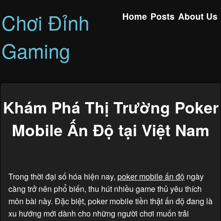
Chơi Đỉnh
Home
Posts
About Us
Gaming
Khám Phá Thị Trường Poker
Mobile Ấn Độ tại Việt Nam
Trong thời đại số hóa hiện nay,
poker mobile ấn độ
ngày
càng trở nên phổ biến, thu hút nhiều game thủ yêu thích
môn bài này. Đặc biệt, poker mobile tiền thật ấn độ đang là
xu hướng mới dành cho những người chơi muốn trải