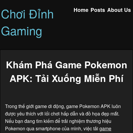
Chơi Đỉnh
Home
Posts
About Us
Gaming
Khám Phá Game Pokemon
APK: Tải Xuống Miễn Phí
Trong thế giới game di động, game Pokemon APK luôn
được yêu thích với lối chơi hấp dẫn và đồ họa đẹp mắt.
Nếu bạn đang tìm kiếm để trải nghiệm thương hiệu
Pokemon qua smartphone của mình, việc tải
game