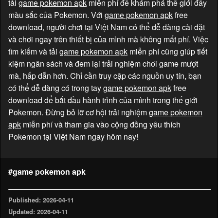
tải
game pokemon apk
miễn phí để khám phá thế giới đầy
màu sắc của Pokemon. Với
game pokemon apk
free
download, người chơi tại Việt Nam có thể dễ dàng cài đặt
và chơi ngay trên thiết bị của mình mà không mất phí. Việc
tìm kiếm và tải
game pokemon apk
miễn phí cũng giúp tiết
kiệm ngân sách và đem lại trải nghiệm chơi game mượt
mà, hấp dẫn hơn. Chỉ cần truy cập các nguồn uy tín, bạn
có thể dễ dàng có trong tay
game pokemon apk
free
download để bắt đầu hành trình của mình trong thế giới
Pokemon. Đừng bỏ lỡ cơ hội trải nghiệm
game pokemon
apk
miễn phí và tham gia vào cộng đồng yêu thích
Pokemon tại Việt Nam ngay hôm nay!
#game pokemon apk
Published: 2026-04-11
Updated: 2026-04-11