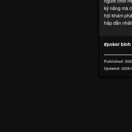
người chơi m
kỹ năng mà c
hội khám phá
hấp dẫn nhất
#poker bìn
Published: 202
Updated: 2026-