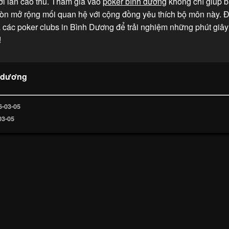
ới lẫn cao thủ. Tham gia vào
poker bình dương
không chỉ giúp 
òn mở rộng mối quan hệ với cộng đồng yêu thích bộ môn này. Đ
 các poker clubs in Bình Dương để trải nghiệm những phút giây
!
h dương
6-03-05
03-05