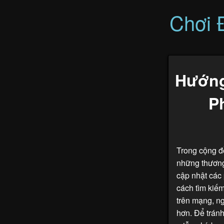
Chơi 
Hướng
P
Trong cộng đồ
những thương
cập nhật các
cách tìm kiế
trên mạng, ng
hơn. Để tránh