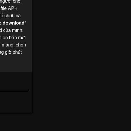
người chơi
 file APK
để chơi mà
e download
”
id của mình.
hiên bản mới
ên mạng, chọn
ng giờ phút