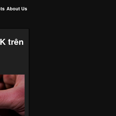
ts
About Us
K trên