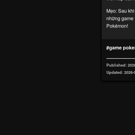
Mẹo: Sau khi
những game th
Pokémon!
#game poke
Published: 202
Updated: 2026-