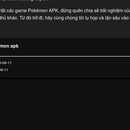
 tải các game Pokémon APK, đừng quên chia sẻ trải nghiệm củ
ủ khác. Từ đó trở đi, hãy cùng chúng tôi tụ họp và lặn sâu vào 
mon apk
6-06-11
06-11