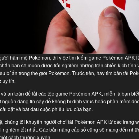
gười hâm mộ Pokémon, thì việc tìm kiếm game Pokémon APK l
 chắn bạn sẽ muốn được trải nghiệm những trận chiến kịch tính
ều bí ẩn trong thế giới Pokémon. Trước tiên, hãy tìm bản tải P
 uy tín.
và an toàn để tải các tệp game Pokémon APK, miễn là bạn biết 
 nguồn đáng tin cậy để không bị dính virus hoặc phần mềm độc
i cài đặt và bắt đầu cuộc phiêu lưu của bạn.
ệ, chúng tôi khuyên người chơi tải Pokémon APK từ các trang 
rải nghiệm tốt nhất. Các bản nâng cấp số cũng sẽ mang đến nhữ
một cách thường xuyên.