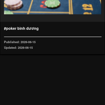
#poker bình dương
Published: 2026-06-15
Updated: 2026-06-15