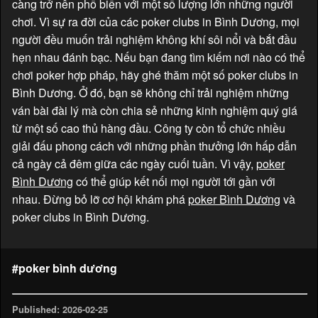
càng trở nên phổ biến với một số lượng lớn những người
chơi. Vì sự ra đời của các poker clubs in Bình Dương, mọi
người đều muốn trải nghiệm không khí sôi nổi và bắt đầu
hẹn nhau đánh bạc. Nếu bạn đang tìm kiếm nơi nào có thể
chơi poker hợp pháp, hãy ghé thăm một số poker clubs in
Bình Dương. Ở đó, bạn sẽ không chỉ trải nghiệm những
ván bài đài lý mà còn chia sẻ những kinh nghiệm quý giá
từ một số cao thủ hàng đầu. Công ty còn tổ chức nhiều
giải đấu phong cách với những phần thưởng lớn hấp dẫn
cả ngày cả đêm giữa các ngày cuối tuần. Vì vậy,
poker
Bình Dương
có thể giúp kết nối mọi người tới gần với
nhau. Đừng bỏ lỡ cơ hội khám phá
poker Bình Dương
và
poker clubs in Bình Dương.
#poker bình dương
Published: 2026-02-25