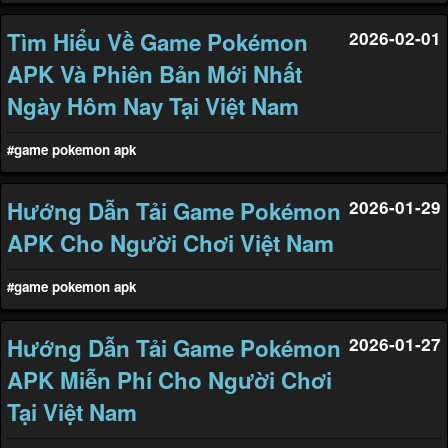
Tìm Hiểu Về Game Pokémon
2026-02-01
APK Và Phiên Bản Mới Nhất
Ngày Hôm Nay Tại Việt Nam
#game pokemon apk
Hướng Dẫn Tải Game Pokémon
2026-01-29
APK Cho Người Chơi Việt Nam
#game pokemon apk
Hướng Dẫn Tải Game Pokémon
2026-01-27
APK Miễn Phí Cho Người Chơi
Tại Việt Nam