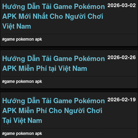
Hướng Dẫn Tải Game Pokémon
2026-03-02
APK Mới Nhất Cho Người Chơi
Việt Nam
#game pokemon apk
Hướng Dẫn Tải Game Pokémon
2026-02-26
APK Miễn Phí tại Việt Nam
#game pokemon apk
Hướng Dẫn Tải Game Pokémon
2026-02-19
APK Miễn Phí Cho Người Chơi
Tại Việt Nam
#game pokemon apk