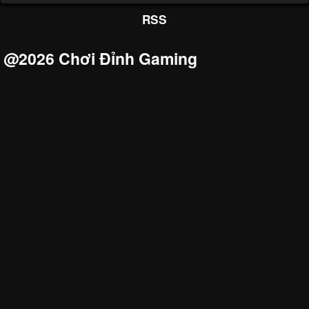
RSS
@2026 Chơi Đỉnh Gaming