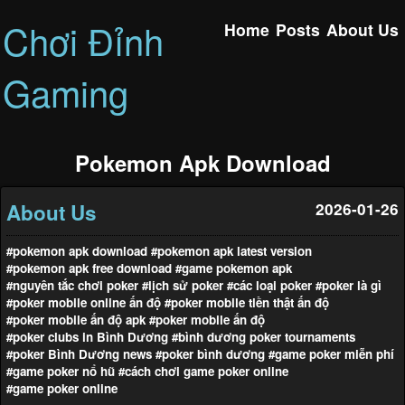
Chơi Đỉnh
Home
Posts
About Us
Gaming
Pokemon Apk Download
About Us
2026-01-26
#pokemon apk download
#pokemon apk latest version
#pokemon apk free download
#game pokemon apk
#nguyên tắc chơi poker
#lịch sử poker
#các loại poker
#poker là gì
#poker mobile online ấn độ
#poker mobile tiền thật ấn độ
#poker mobile ấn độ apk
#poker mobile ấn độ
#poker clubs in Bình Dương
#bình dương poker tournaments
#poker Bình Dương news
#poker bình dương
#game poker miễn phí
#game poker nổ hũ
#cách chơi game poker online
#game poker online