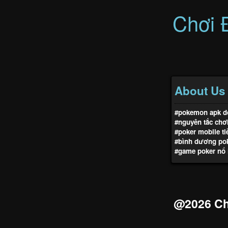
Chơi 
About Us
#pokemon apk d
#nguyên tắc chơ
#poker mobile ti
#bình dương pok
#game poker nổ
@2026 Ch